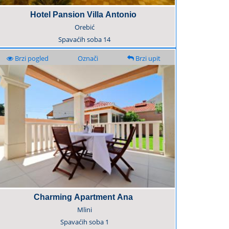
Hotel Pansion Villa Antonio
Orebić
Spavaćih soba
14
Brzi pogled
Označi
Brzi upit
Charming Apartment Ana
Mlini
Spavaćih soba
1