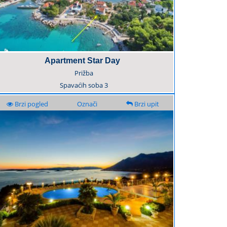
Apartment Star Day
Prižba
Spavaćih soba
3
Brzi pogled
Označi
Brzi upit