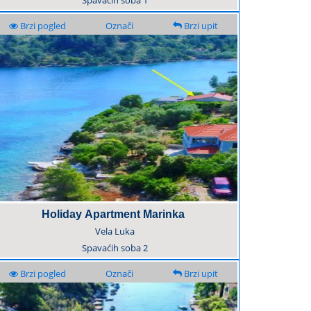
Spavaćih soba
1
Brzi pogled
Označi
Brzi upit
Holiday Apartment Marinka
Vela Luka
Spavaćih soba
2
Brzi pogled
Označi
Brzi upit