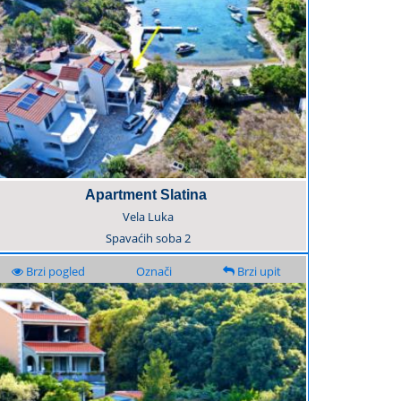
Apartment Slatina
Vela Luka
Spavaćih soba
2
Brzi pogled
Označi
Brzi upit