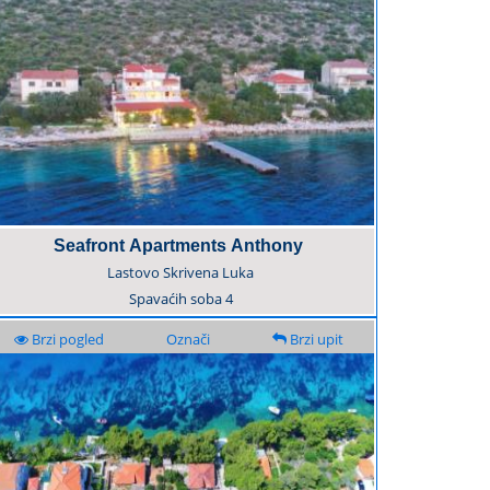
Seafront Apartments Anthony
Lastovo Skrivena Luka
Spavaćih soba
4
Brzi pogled
Označi
Brzi upit