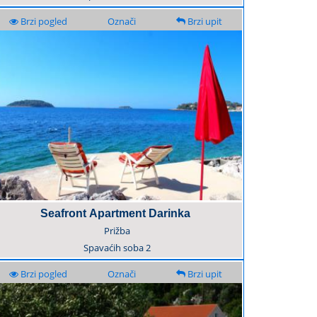
Brzi pogled
Označi
Brzi upit
Seafront Apartment Darinka
Prižba
Spavaćih soba
2
Brzi pogled
Označi
Brzi upit