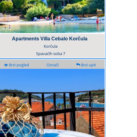
Apartments Villa Cebalo Korčula
Korčula
Spavaćih soba
7
Brzi pogled
Označi
Brzi upit