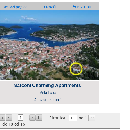
Brzi pogled
Označi
Brzi upit
Marconi Charming Apartments
Vela Luka
Spavaćih soba
1
1
Stranica:
od 1
1
do
18
od
16