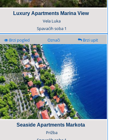
Luxury Apartments Marina View
Vela Luka
Spavaćih soba
1
Brzi pogled
Označi
Brzi upit
Seaside Apartments Markota
Prižba