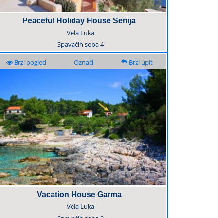
Peaceful Holiday House Senija
Vela Luka
Spavaćih soba
4
Brzi pogled
Označi
Brzi upit
Vacation House Garma
Vela Luka