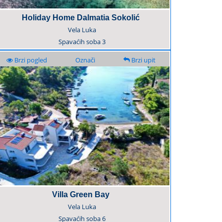
Holiday Home Dalmatia Sokolić
Vela Luka
Spavaćih soba
3
Brzi pogled
Označi
Brzi upit
Villa Green Bay
Vela Luka
Spavaćih soba
6