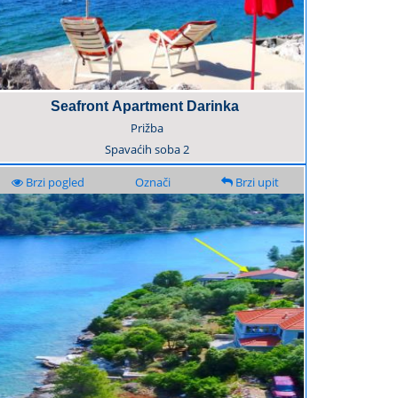
Seafront Apartment Darinka
Prižba
Spavaćih soba
2
Brzi pogled
Označi
Brzi upit