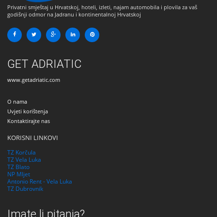
Privatni smještaj u Hrvatskoj, hoteli, izleti, najam automobila i plovila za vaš
godišnji odmor na Jadranu i kontinentalnoj Hrvatskoj
GET ADRIATIC
www.getadriatic.com
O nama
Uvjeti korištenja
Kontaktirajte nas
KORISNI LINKOVI
TZ Korčula
TZ Vela Luka
TZ Blato
NP Mljet
Antonio Rent - Vela Luka
TZ Dubrovnik
Imate li pitanja?