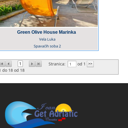
Green Olive House Marinka
Vela Luka
Spavaćih soba
2
1
Stranica:
od 1
1
do
18
od
18