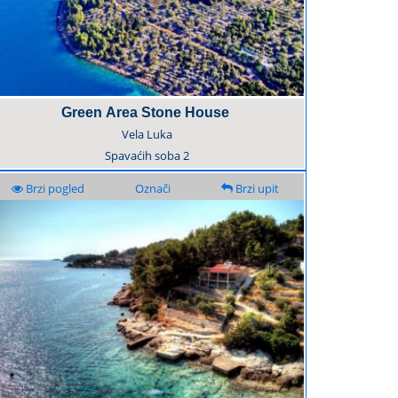
Green Area Stone House
Vela Luka
Spavaćih soba
2
Brzi pogled
Označi
Brzi upit