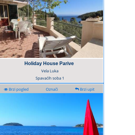
Holiday House Parive
Vela Luka
Spavaćih soba
1
Brzi pogled
Označi
Brzi upit