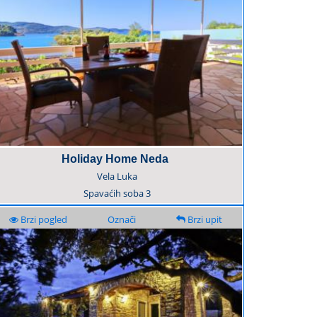
Holiday Home Neda
Vela Luka
Spavaćih soba
3
Brzi pogled
Označi
Brzi upit