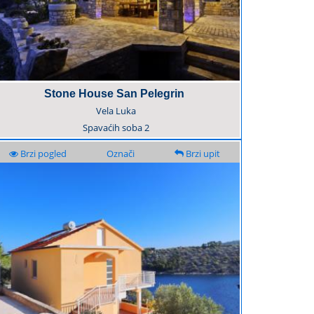
Stone House San Pelegrin
Vela Luka
Spavaćih soba
2
Brzi pogled
Označi
Brzi upit