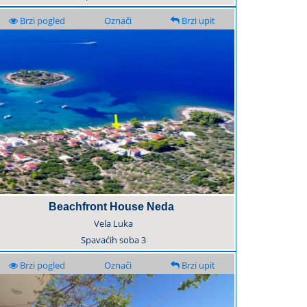
Brzi pogled
Označi
Brzi upit
Beachfront House Neda
Vela Luka
Spavaćih soba
3
Brzi pogled
Označi
Brzi upit