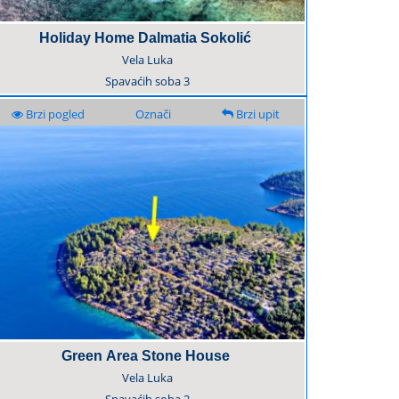
Holiday Home Dalmatia Sokolić
Vela Luka
Spavaćih soba
3
Brzi pogled
Označi
Brzi upit
Green Area Stone House
Vela Luka