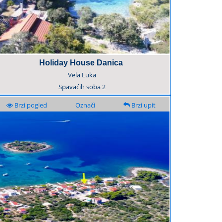
Holiday House Danica
Vela Luka
Spavaćih soba
2
Brzi pogled
Označi
Brzi upit