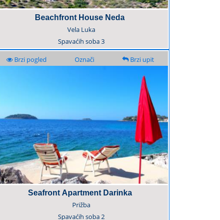
Beachfront House Neda
Vela Luka
Spavaćih soba
3
Brzi pogled
Označi
Brzi upit
Seafront Apartment Darinka
Prižba
Spavaćih soba
2