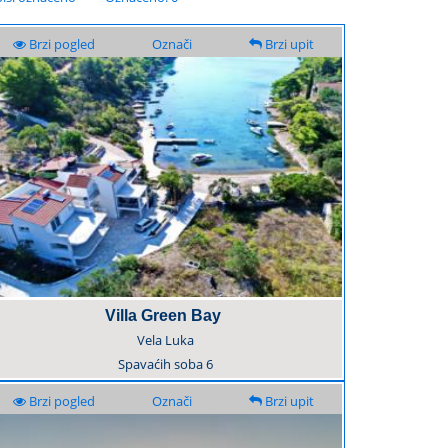
Brzi pogled
Označi
Brzi upit
Villa Green Bay
Vela Luka
Spavaćih soba
6
Brzi pogled
Označi
Brzi upit