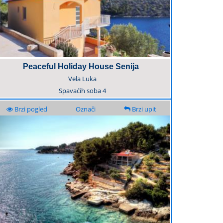
Peaceful Holiday House Senija
Vela Luka
Spavaćih soba
4
Brzi pogled
Označi
Brzi upit