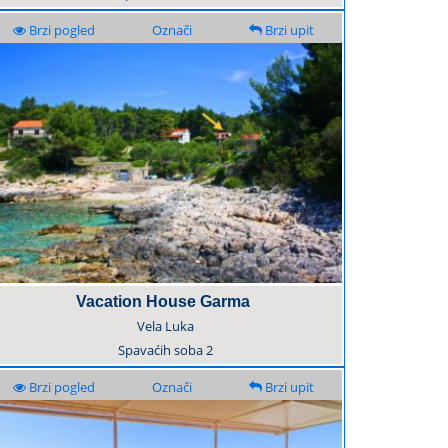
Brzi pogled
Označi
Brzi upit
Vacation House Garma
Vela Luka
Spavaćih soba
2
Brzi pogled
Označi
Brzi upit