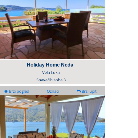
Holiday Home Neda
Vela Luka
Spavaćih soba
3
Brzi pogled
Označi
Brzi upit