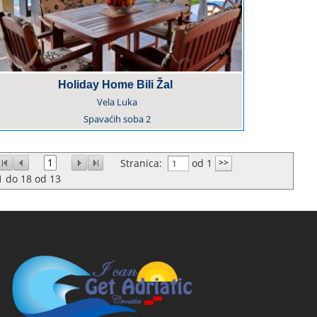
Holiday Home Bili Žal
Vela Luka
Spavaćih soba
2
1
Stranica:
od 1
1
do
18
od
13