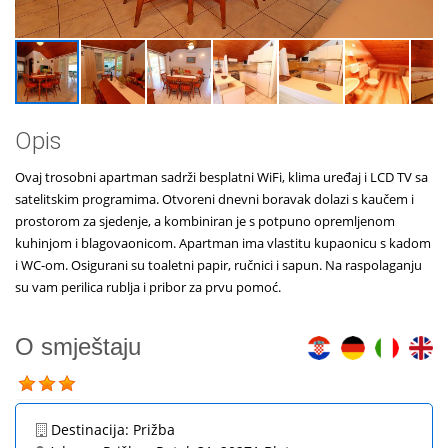
Opis
Ovaj trosobni apartman sadrži besplatni WiFi, klima uređaj i LCD TV sa
satelitskim programima. Otvoreni dnevni boravak dolazi s kaučem i
prostorom za sjedenje, a kombiniran je s potpuno opremljenom
kuhinjom i blagovaonicom. Apartman ima vlastitu kupaonicu s kadom
i WC-om. Osigurani su toaletni papir, ručnici i sapun. Na raspolaganju
su vam perilica rublja i pribor za prvu pomoć.
O smještaju
Destinacija:
Prižba