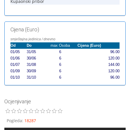
Kupaonski pribor
Cijena (Euro)
smještajna jedinica / dnevno
Od
Do
max Osoba
Cijena (Euro)
01/05
31/05
6
96.00
01/06
30/06
6
120.00
01/07
31/08
6
144.00
01/09
30/09
6
120.00
01/10
31/10
6
96.00
Ocjenjivanje
Pogleda
:
18287