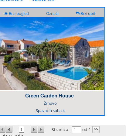
Brzi pogled
Označi
Brzi upit
Green Garden House
Žrnovo
Spavaćih soba
4
1
Stranica:
od 1