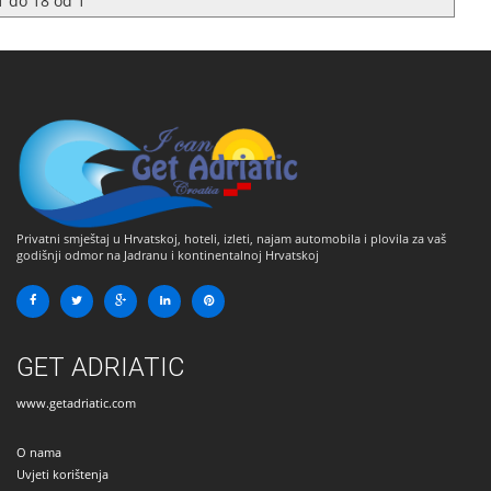
1
do
18
od
1
Privatni smještaj u Hrvatskoj, hoteli, izleti, najam automobila i plovila za vaš
godišnji odmor na Jadranu i kontinentalnoj Hrvatskoj
GET ADRIATIC
www.getadriatic.com
O nama
Uvjeti korištenja