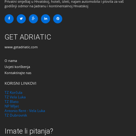
Privatni smještaj u Hrvatskoj, hoteli, izleti, najam automobila i plovila za vaš
godišnji odmor na Jadranu i kontinentalnoj Hrvatskoj
GET ADRIATIC
www.getadriatic.com
O nama
Uvjeti korištenja
Kontaktirajte nas
KORISNI LINKOVI
TZ Korčula
TZ Vela Luka
TZ Blato
NP Mljet
Antonio Rent - Vela Luka
TZ Dubrovnik
Imate li pitanja?