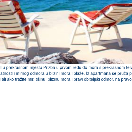
uli u prekrasnom mjestu Prižba u prvom redu do mora s prekrasnom te
vatnosti i mirnog odmora u blizini mora i plaže. Iz apartmana se pruža
ali ako tražite mir, tišinu, blizinu mora i pravi obiteljski odmor, na prav