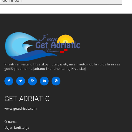
1
do
18
od
1
Privatni smještaj u Hrvatskoj, hoteli, izleti, najam automobila i plovila za vaš
godišnji odmor na Jadranu i kontinentalnoj Hrvatskoj
GET ADRIATIC
www.getadriatic.com
O nama
Uvjeti korištenja