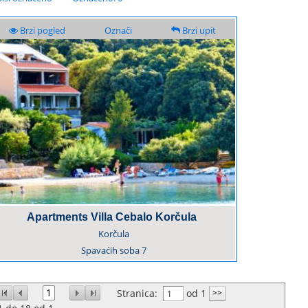
Brzi pogled
Označi
Brzi upit
Apartments Villa Cebalo Korčula
Korčula
Spavaćih soba
7
1
Stranica:
od 1