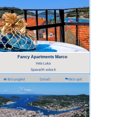
Fancy Apartments Marco
Vela Luka
Spavaćih soba
6
Brzi pogled
Označi
Brzi upit