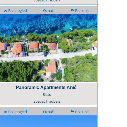
Spavaćih soba
1
Brzi pogled
Označi
Brzi upit
Panoramic Apartments Anić
Blato
Spavaćih soba
2
Brzi pogled
Označi
Brzi upit