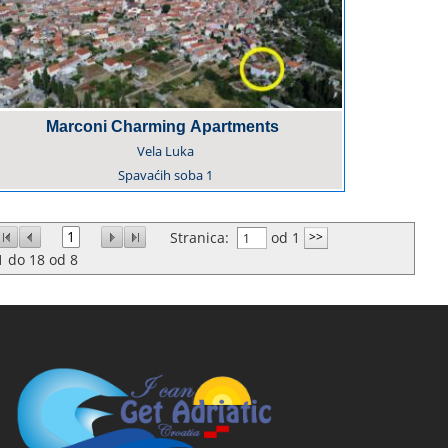
Marconi Charming Apartments
Vela Luka
Spavaćih soba
1
1
Stranica:
od 1
1
do
18
od
8