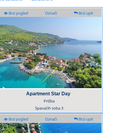
Brzi pogled
Označi
Brzi upit
Apartment Star Day
Prižba
Spavaćih soba
3
Brzi pogled
Označi
Brzi upit