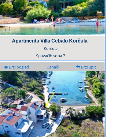
Apartments Villa Cebalo Korčula
Korčula
Spavaćih soba
7
Brzi pogled
Označi
Brzi upit