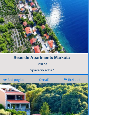
Seaside Apartments Markota
Prižba
Spavaćih soba
1
Brzi pogled
Označi
Brzi upit