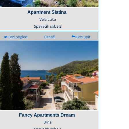
Apartment Slatina
Vela Luka
Spavaćih soba
2
Brzi pogled
Označi
Brzi upit
Fancy Apartments Dream
Brna