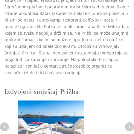
Ratak i Prišćapac. Prišćapac je ujedno i turističko naselje sa
šljunčanom plažom i popratnim turističkim sadržajima. S obje
strane poluotoka Ratak također se nalaze šljunčane plaže, a u
blizini se nalazi i auto-kamp, restorani, caffe-bar, pošta i
manje trgovine. Na Ratku je i mali samostana Kćeri Milosrđa u
kojem se svaku nedjelju drži misa. Na Prižbi se može unajmiti
motorni čamac s kojim se možete uputiti na izlet na otočiće
koji su udaljeni od obale oko 800 m. Otočići su Vrhovnjak,
Sritnjak, Crklica i Stupa, nenaseljeni su, a imaju mnogo mjesta
pogodnih za kupanje i sunčanje. Na poluotoku Prišćapcu
nalazi se i ronilački centar. Stručno osoblje organizira
ronilačke izlete i drži tečajeve ronjenja.
Izdvojeni smještaj
Prižba