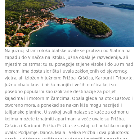
Na južnoj strani otoka blatske uvale se protežu od Slatina na
zapadu do Vinačca na istoku. Južna obala je razvedenija, ali
mjestimice strma: tu su ponegdje stijene visoke i do 30 m nad
morem, ima dosta sidrišta i uvala zaklonjenih od sjevernog
vjetra, ali izloženih južnom: Prižba, Gršćica, Karbuni i Triporte.
Južnu obalu krasi i niska manjih i većih otočića koji su
posebno popularni kao izolirane destinacije za posjet
kajacima ili motornim čamcima. Obala gleda na otok Lastovo i
otvoreno mora, a ponekad se nakon kiše mogu nazrijeti i
talijanske planine. U svakoj uvali nalaze se kuće za odmor u
kojima možete iznajmiti apartman, a veće uvale su Prižba,
Gršćica i Karbuni. Prižba Prižba se sastoji od nekoliko manjih
uvala: Podjamje, Danca, Mala i Velika Prižba i dva poluotoka: