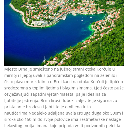
Mjesto Brna je smješteno na južnoj strani otoka Korčule u
mirnoj i lijepoj uvali s panoramskim pogledom na zelenilo i
čisto plavo more. Klima u Brni kao i na otoku Korčuli je tipično
sredozemna s toplim ljetima i blagim zimama. Ljeti često puše
osvježavajući zapadni vjetar-maestal pa je idealna za
ljubitelje jedrenja. Brnu krasi duboki zaljev te je sigurna za
pristajanje brodova i jahti, te je omiljena luka
nautičarima.Nedaleko udaljena uvala Istruga duga oko 500m i
široka oko 150 m do svoje polovice ima šestmetarske naslage
ljekovitog mulja limana koje pripada vrsti podvodnih peloida