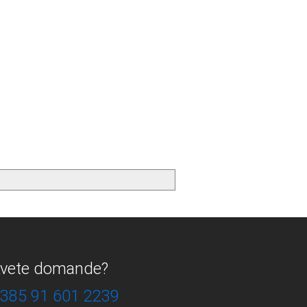
vete domande?
385 91 601 2239