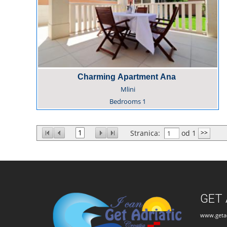
Charming Apartment Ana
Mlini
Bedrooms
1
1
Stranica:
od 1
GET 
www.getad