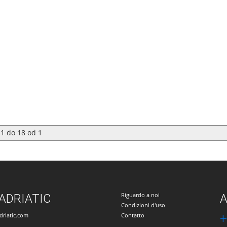
1
do
18
od
1
Riguardo a noi
ADRIATIC
A
Condizioni d'uso
riatic.com
Contatto
+