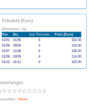
Preisliste (Euro)
Wohneinheit / Tag
Von
Bis
max Personen
Preis (Euro)
01/01
31/05
6
102.00
01/06
30/06
6
114.00
01/07
31/08
6
156.00
01/09
30/09
6
114.00
01/10
31/12
6
102.00
ewertungen
Ansichten
:
18694