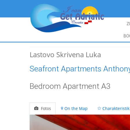
Z
BO
Lastovo Skrivena Luka
Seafront Apartments Anthon
Bedroom Apartment A3
Fotos
On the Map
Charakteristik