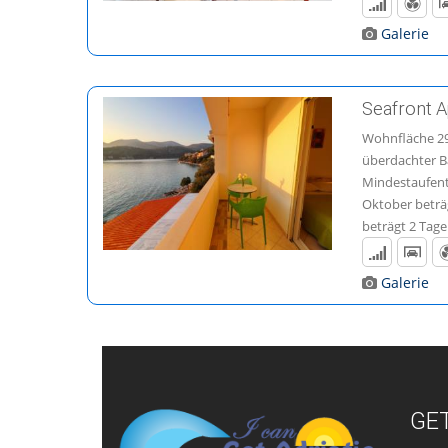
Galerie
Seafront 
Wohnfläche 29
überdachter Ba
Mindestaufenth
Oktober beträ
beträgt 2 Tag
Galerie
GET