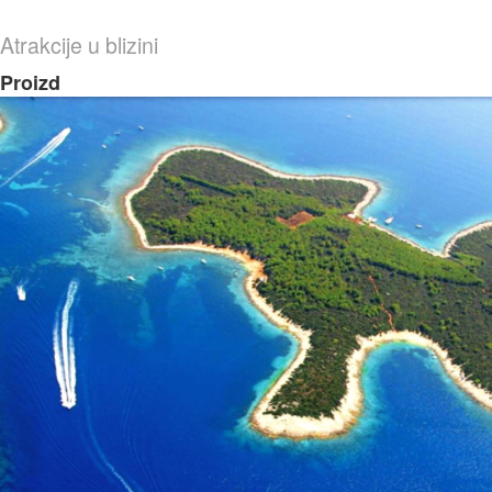
Atrakcije u blizini
Proizd