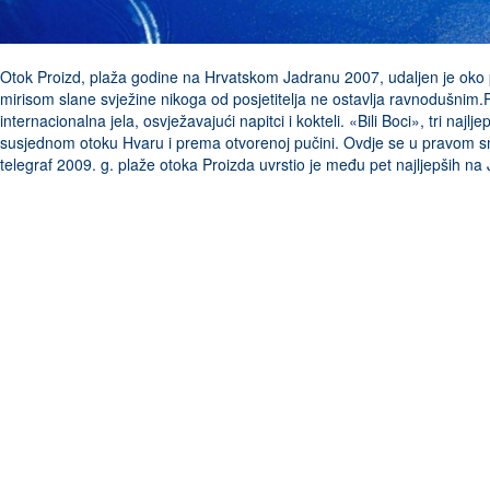
Otok Proizd, plaža godine na Hrvatskom Jadranu 2007, udaljen je oko po
mirisom slane svježine nikoga od posjetitelja ne ostavlja ravnodušnim.
internacionalna jela, osvježavajući napitci i kokteli. «Bili Boci», tri 
susjednom otoku Hvaru i prema otvorenoj pučini. Ovdje se u pravom smi
telegraf 2009. g. plaže otoka Proizda uvrstio je među pet najljepših na