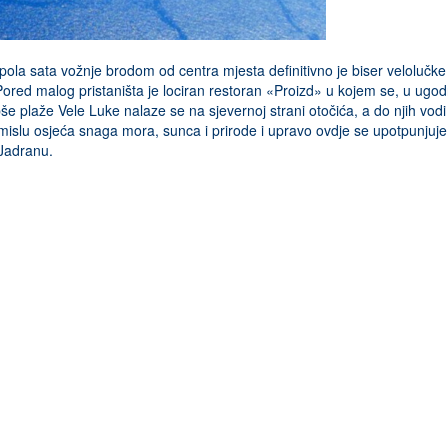
la sata vožnje brodom od centra mjesta definitivno je biser velolučke o
Pored malog pristaništa je lociran restoran «Proizd» u kojem se, u ugod
najljepše plaže Vele Luke nalaze se na sjevernoj strani otočića, a do nji
slu osjeća snaga mora, sunca i prirode i upravo ovdje se upotpunjuje c
 Jadranu.