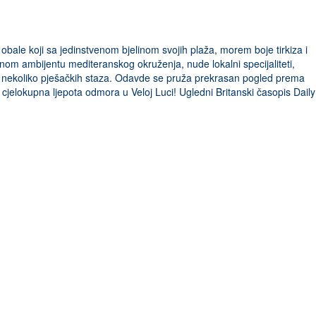
bale koji sa jedinstvenom bjelinom svojih plaža, morem boje tirkiza i
nom ambijentu mediteranskog okruženja, nude lokalni specijaliteti,
h vodi nekoliko pješačkih staza. Odavde se pruža prekrasan pogled prema
jelokupna ljepota odmora u Veloj Luci! Ugledni Britanski časopis Daily